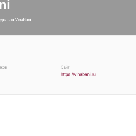
ni
дельня VinaBani
иков
Сайт
https://vinabani.ru