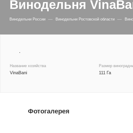
Винодельня VinaBa
—
—
Винодельни России
Винодельни Ростовской области
Вино
.
Название хозяйства
Размер виноградн
VinaBani
111 Га
Фотогалерея