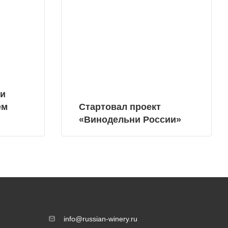
ни
ем
Стартовал проект
«Винодельни России»
info@russian-winery.ru