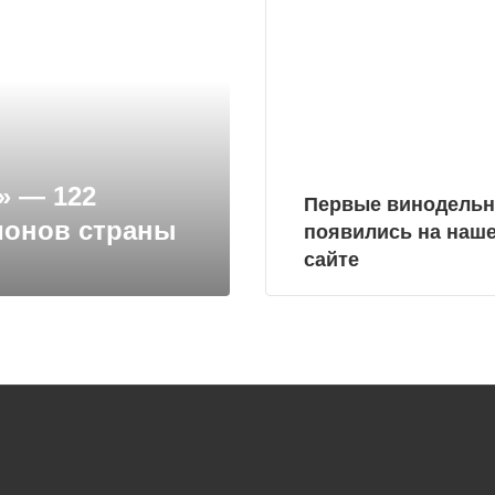
» — 122
Первые винодель
ионов страны
появились на наш
сайте