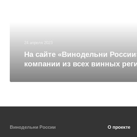
24 апреля 2023
На сайте «Винодельни России
компании из всех винных рег
Винодельни России
О проекте