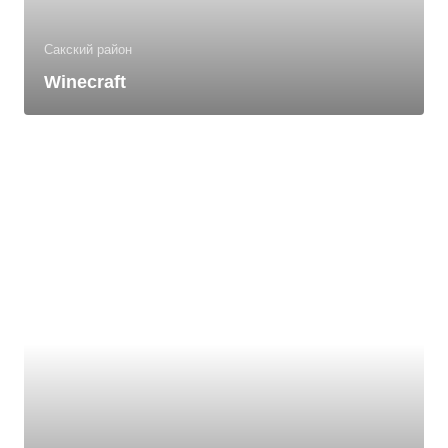
Сакский район
Winecraft