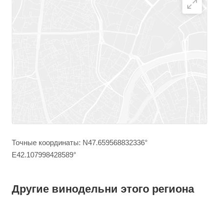
Точные координаты: N47.659568832336°
E42.107998428589°
Другие винодельни этого региона