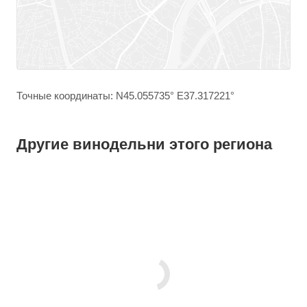
Точные координаты: N45.055735° E37.317221°
Другие винодельни этого региона