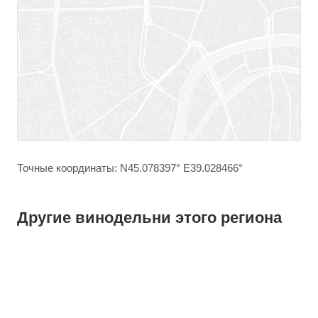
Точные координаты: N45.078397° E39.028466°
Другие винодельни этого региона