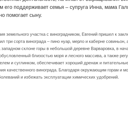
м его поддерживает семья – супруга Инна, мама Гал
но помогает сыну.
ия земельного участка с виноградником, Евгений пришел к зак
ил три сорта винограда – пино нуар, мерло и каберне совиньон,
западном склоне горы в небольшой деревне Варваровка, в нача
 обусловленный близостью моря и лесного массива, а также ре
елем и суглинком, обеспечивает хороший дренаж и питательные
ния качественного винограда. Благодаря окружающим горам и м
аболеваний и избежать эксплуатации химических удобрений.