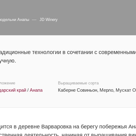
—
нодельни Анапы
JD Winery
адиционные технологии в сочетании с современными
учную.
ложение
Выращиваемые сорта
дарский край
/
Анапа
Каберне Совиньон, Мерло, Мускат О
дится в деревне Варваровка на берегу побережья 
дственная деятельность, начиная от выращивания ви