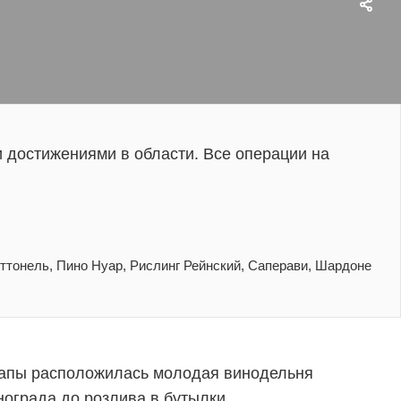
 достижениями в области. Все операции на
ттонель, Пино Нуар, Рислинг Рейнский, Саперави, Шардоне
Анапы расположилась молодая винодельня
нограда до розлива в бутылки,