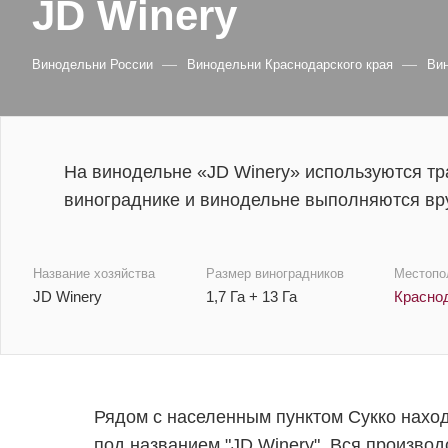
JD Winery
—
—
Винодельни России
Винодельни Краснодарского края
Ви
На винодельне «JD Winery» используются тр
винограднике и винодельне выполняются вр
Название хозяйства
Размер виноградников
Местопо
JD Winery
1,7 Га + 13 Га
Красно
Рядом с населенным пунктом Сукко нахо
под названием "JD Winery". Вся произво