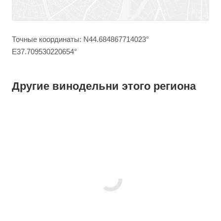
Точные координаты: N44.684867714023°
E37.709530220654°
Другие винодельни этого региона