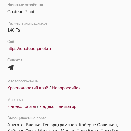
Название хозяйства
Chateau Pinot
Размер виноградников
140 Га
Сайт
https://chateau-pinot.ru
Соцсети
Местоположение
Краснодарский край
/
Новороссийск
Маршрут
Яндекс.Карты
/
Яндекс.Навигатор
Выращиваемые сорта
Алиготе, Вионье, Гевюрцтраминер, Каберне Совиньон,
Каберне Фран, Марселан, Мерло, Пино Блан, Пино Гри,