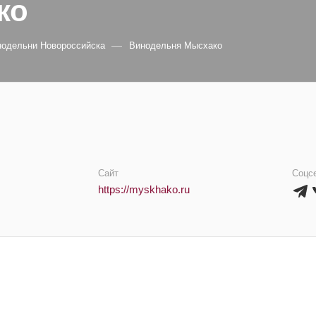
ко
—
нодельни Новороссийска
Винодельня Мысхако
Сайт
Соцс
https://myskhako.ru