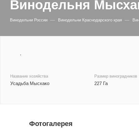
Винодельня Мысха
—
—
Винодельни России
Винодельни Краснодарского края
Ви
.
Название хозяйства
Размер виноградников
Усадьба Мысхако
227 Га
Фотогалерея