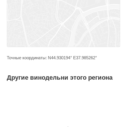
Точные координаты: N44.930194° E37.985262°
Другие винодельни этого региона