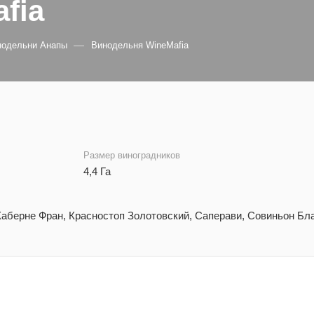
fia
—
нодельни Анапы
Винодельня WineMafia
Размер виноградников
4,4 Га
аберне Фран, Красностоп Золотовский, Саперави, Совиньон Бла