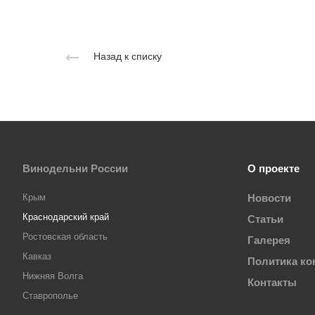
Назад к списку
Винодельни России
О проекте
Крым
Новости
Краснодарский край
Статьи
Ростовская область
Галерея
Кавказ
Политика к
Нижняя Волга
Контакты
Ставрополье