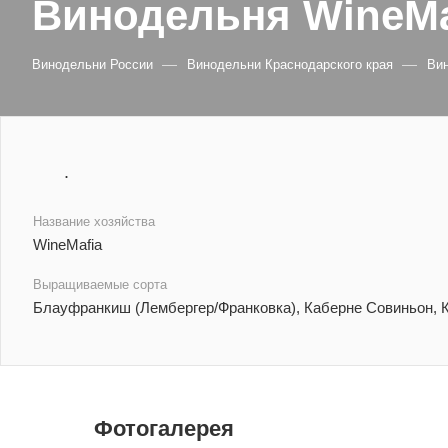
Винодельня WineMa
—
—
Винодельни России
Винодельни Краснодарского края
Ви
.
Название хозяйства
WineMafia
Выращиваемые сорта
Блауфранкиш (Лембергер/Франковка), Каберне Совиньон, К
Фотогалерея