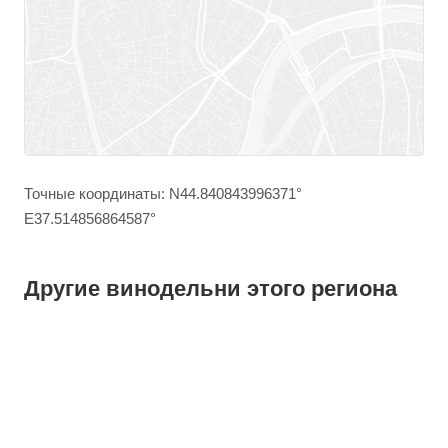
Точные координаты: N44.840843996371°
E37.514856864587°
Другие винодельни этого региона