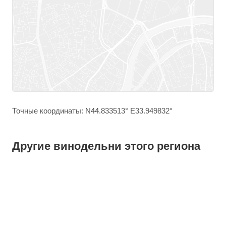
Точные координаты: N44.833513° E33.949832°
Другие винодельни этого региона