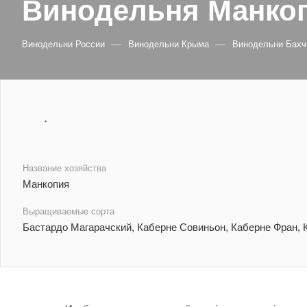
Винодельня Манко
—
—
Винодельни России
Винодельни Крыма
Винодельни Бахч
.
Название хозяйства
Манкопия
Выращиваемые сорта
Бастардо Магарачский, Каберне Совиньон, Каберне Фран, 