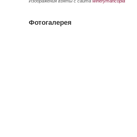
Изображения взяты с сайта
winerymancopia
Фотогалерея