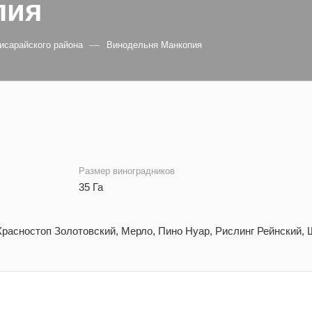
пия
—
исарайского района
Винодельня Манкопия
Размер виноградников
35 Га
Красностоп Золотовский, Мерло, Пино Нуар, Рислинг Рейнский,