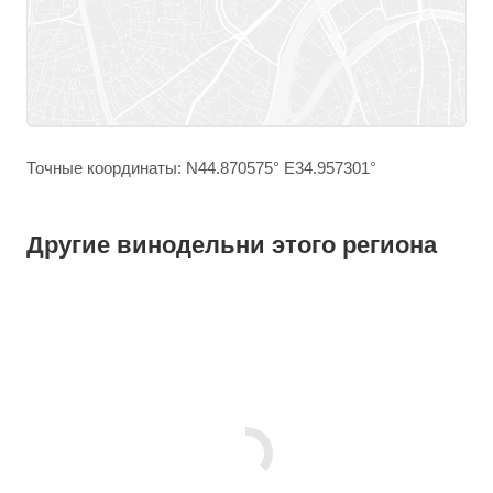
Точные координаты: N44.870575° E34.957301°
Другие винодельни этого региона