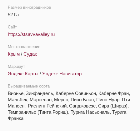
Размер виноградников
52 Га
Сайт
https://stsavvavalley.ru
Местоположение
Крым
/
Судак
Маршрут
Яндекс.Карты
/
Яндекс.Навигатор
Выращиваемые сорта
Вионье, Зинфандель, Каберне Совиньон, Каберне Фран,
Мальбек, Марселан, Мерло, Пино Блан, Пино Нуар, Пти
Мансенг, Рислинг Рейнский, Санджовезе, Сира (Шираз),
Темпранильо (Тинта Рориш), Турига Насьональ, Турига
Франка